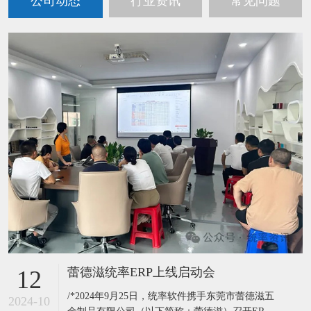
公司动态
行业资讯
常见问题
蕾德滋统率ERP上线启动会
12
/*2024年9月25日，统率软件携手东莞市蕾德滋五
2024-10