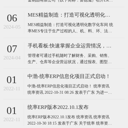
金制品有限公司（以下简称：蕾德滋）召开ERP
升级项目启动会。蕾德滋总经理钟总、厂长、财
务负责人以及各部门相关负责人和统率软件实施
MES精益制造：打造可视化透明化数字化车间
06
团队共同参加会议。为了全面贯彻数字化转型，
MES精益制造：打造可视化透明化数字化车间 统
提升蕾德滋“信息集成化”水平，前期经过需求调
2024-05
率MES专注于生产过程的人、机、料、环、法无
研、管理咨询、方案交流等
差别信息数据化管理，解决企业智能化管控需
求。是整合管理和多类硬件的综合智能化系统，
手机看板:快速掌握企业运营情况，助力管理者科学决策
07
它由一组共享数据的程序，通过布置在生产现场
管理者可通过手机随时了解财务、采购、销售、
的专用设备，对原材料上线到成品入库的整个生
2024-04
生产、仓库等企业营运状况，通过报表、图型等
产过程实时采集数据、控制和监控来提高生
多视觉元素分析，为管理人员及决策者提供有效
的决策数据支持，从而迅速调整经营策略以应对
中渤-统率ERP信息化项目正式启动！
01
市场变化，提高企业竞争力!
中渤-统率ERP信息化项目正式启动！ 统率资讯
2022-11
统率资讯 2022-10-31 08:26 发表于广东 为进一步
推动中渤企业信息化标准化作业，10月26日上
午，中渤-统率ERP信息化项目启动会在深圳中渤
统率ERP版本2022.10.1发布
01
会议室召开。中渤柴总、尹总、信息化项目组成
统率ERP版本2022.10.1发布 统率资讯 统率资讯
员、研发、业务、采购等负责人参加本次会议。
2022-11
2022-10-30 18:15 发表于广东 关于统率 统率资讯