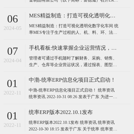
金制品有限公司（以下简称：蕾德滋）召开ERP
升级项目启动会。蕾德滋总经理钟总、厂长、财
务负责人以及各部门相关负责人和统率软件实施
MES精益制造：打造可视化透明化数字化车间
06
团队共同参加会议。为了全面贯彻数字化转型，
MES精益制造：打造可视化透明化数字化车间 统
提升蕾德滋“信息集成化”水平，前期经过需求调
2024-05
率MES专注于生产过程的人、机、料、环、法无
研、管理咨询、方案交流等
差别信息数据化管理，解决企业智能化管控需
求。是整合管理和多类硬件的综合智能化系统，
手机看板:快速掌握企业运营情况，助力管理者科学决策
07
它由一组共享数据的程序，通过布置在生产现场
管理者可通过手机随时了解财务、采购、销售、
的专用设备，对原材料上线到成品入库的整个生
2024-04
生产、仓库等企业营运状况，通过报表、图型等
产过程实时采集数据、控制和监控来提高生
多视觉元素分析，为管理人员及决策者提供有效
的决策数据支持，从而迅速调整经营策略以应对
中渤-统率ERP信息化项目正式启动！
01
市场变化，提高企业竞争力!
中渤-统率ERP信息化项目正式启动！ 统率资讯
2022-11
统率资讯 2022-10-31 08:26 发表于广东 为进一步
推动中渤企业信息化标准化作业，10月26日上
午，中渤-统率ERP信息化项目启动会在深圳中渤
统率ERP版本2022.10.1发布
01
会议室召开。中渤柴总、尹总、信息化项目组成
统率ERP版本2022.10.1发布 统率资讯 统率资讯
员、研发、业务、采购等负责人参加本次会议。
2022-11
2022-10-30 18:15 发表于广东 关于统率 统率资讯