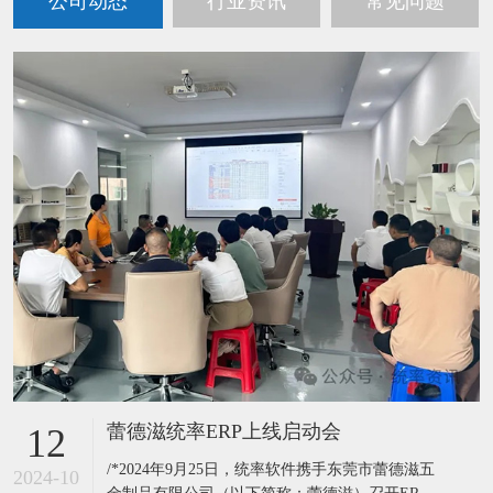
公司动态
行业资讯
常见问题
蕾德滋统率ERP上线启动会
12
/*2024年9月25日，统率软件携手东莞市蕾德滋五
2024-10