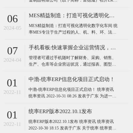
金制品有限公司（以下简称：蕾德滋）召开ERP
升级项目启动会。蕾德滋总经理钟总、厂长、财
务负责人以及各部门相关负责人和统率软件实施
MES精益制造：打造可视化透明化数字化车间
06
团队共同参加会议。为了全面贯彻数字化转型，
MES精益制造：打造可视化透明化数字化车间 统
提升蕾德滋“信息集成化”水平，前期经过需求调
2024-05
率MES专注于生产过程的人、机、料、环、法无
研、管理咨询、方案交流等
差别信息数据化管理，解决企业智能化管控需
求。是整合管理和多类硬件的综合智能化系统，
手机看板:快速掌握企业运营情况，助力管理者科学决策
07
它由一组共享数据的程序，通过布置在生产现场
管理者可通过手机随时了解财务、采购、销售、
的专用设备，对原材料上线到成品入库的整个生
2024-04
生产、仓库等企业营运状况，通过报表、图型等
产过程实时采集数据、控制和监控来提高生
多视觉元素分析，为管理人员及决策者提供有效
的决策数据支持，从而迅速调整经营策略以应对
中渤-统率ERP信息化项目正式启动！
01
市场变化，提高企业竞争力!
中渤-统率ERP信息化项目正式启动！ 统率资讯
2022-11
统率资讯 2022-10-31 08:26 发表于广东 为进一步
推动中渤企业信息化标准化作业，10月26日上
午，中渤-统率ERP信息化项目启动会在深圳中渤
统率ERP版本2022.10.1发布
01
会议室召开。中渤柴总、尹总、信息化项目组成
统率ERP版本2022.10.1发布 统率资讯 统率资讯
员、研发、业务、采购等负责人参加本次会议。
2022-11
2022-10-30 18:15 发表于广东 关于统率 统率资讯