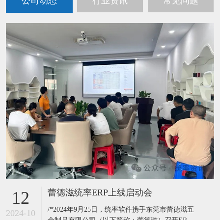
公司动态
行业资讯
常见问题
蕾德滋统率ERP上线启动会
12
/*2024年9月25日，统率软件携手东莞市蕾德滋五
2024-10