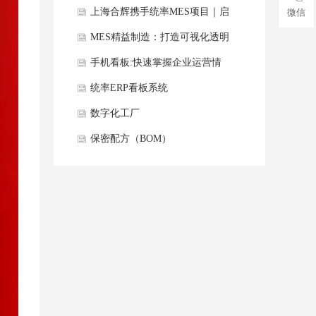
篇章
上海合辉携手统率MES项目｜启
微信
航数智新征程！
MES精益制造：打造可视化透明
化数字化车间
手机看板:快速掌握企业运营情
况，助力管理者科学决策
统率ERP看板系统
数字化工厂
保密配方（BOM）