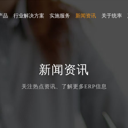
产品
行业解决方案
实施服务
新闻资讯
关于统率
企业文化
汽配行业
五金行业
统率中小型ERP
统率 WM
诚邀合作
行业资讯
CEO的话
新闻资讯
印刷行业
模具行业
统率移动办公系统
统率 SRM
关注热点资讯、了解更多ERP信息