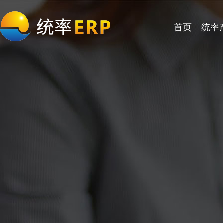
首页
统率
公司简介
电子行业
电器行业
统率多语言ERP
统率集团 ERP
服务特性
公司动态
核心竞争力
灯饰行业
机械行业
统率APS生产排程
统率多角贸易