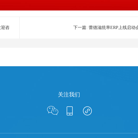
欢迎咨
下一篇:
蕾德滋统率ERP上线启动
关注我们


