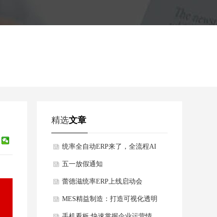
精选
文章
统率全自动ERP来了，全流程AI
智能驱动，欢迎咨询了解！
五一放假通知
蕾德滋统率ERP上线启动会
MES精益制造：打造可视化透明
化数字化车间
手机看板:快速掌握企业运营情