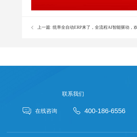
上一篇:
统率全自动ERP来了，全流程AI智能驱动，
询了解！
联系我们

400-186-6556

在线咨询