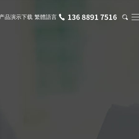
产品演示下载
繁體語言

发展历程
塑胶行业
S 智能仓储系统
统率MES精益制造系统
常见问题
联系我们
贸易行业
 管理系统
统率看板系统