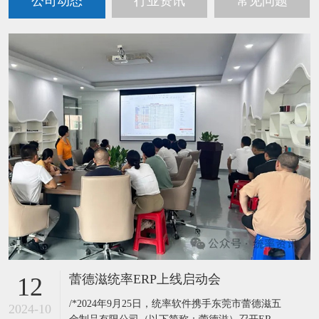
公司动态
行业资讯
常见问题
蕾德滋统率ERP上线启动会
12
/*2024年9月25日，统率软件携手东莞市蕾德滋五
2024-10