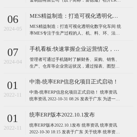
金制品有限公司（以下简称：蕾德滋）召开ERP
升级项目启动会。蕾德滋总经理钟总、厂长、财
务负责人以及各部门相关负责人和统率软件实施
MES精益制造：打造可视化透明化数字化车间
06
团队共同参加会议。为了全面贯彻数字化转型，
MES精益制造：打造可视化透明化数字化车间 统
提升蕾德滋“信息集成化”水平，前期经过需求调
2024-05
率MES专注于生产过程的人、机、料、环、法无
研、管理咨询、方案交流等
差别信息数据化管理，解决企业智能化管控需
求。是整合管理和多类硬件的综合智能化系统，
手机看板:快速掌握企业运营情况，助力管理者科学决策
07
它由一组共享数据的程序，通过布置在生产现场
管理者可通过手机随时了解财务、采购、销售、
的专用设备，对原材料上线到成品入库的整个生
2024-04
生产、仓库等企业营运状况，通过报表、图型等
产过程实时采集数据、控制和监控来提高生
多视觉元素分析，为管理人员及决策者提供有效
的决策数据支持，从而迅速调整经营策略以应对
中渤-统率ERP信息化项目正式启动！
01
市场变化，提高企业竞争力!
中渤-统率ERP信息化项目正式启动！ 统率资讯
2022-11
统率资讯 2022-10-31 08:26 发表于广东 为进一步
推动中渤企业信息化标准化作业，10月26日上
午，中渤-统率ERP信息化项目启动会在深圳中渤
统率ERP版本2022.10.1发布
01
会议室召开。中渤柴总、尹总、信息化项目组成
统率ERP版本2022.10.1发布 统率资讯 统率资讯
员、研发、业务、采购等负责人参加本次会议。
2022-11
2022-10-30 18:15 发表于广东 关于统率 统率资讯