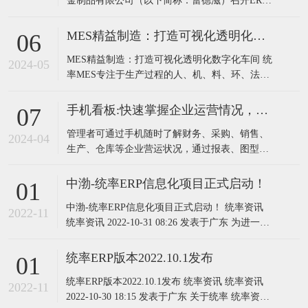
金制品有限公司（以下简称：蕾德滋）召开ERP
升级项目启动会。蕾德滋总经理钟总、厂长、财
务负责人以及各部门相关负责人和统率软件实施
MES精益制造：打造可视化透明化数字化车间
06
团队共同参加会议。为了全面贯彻数字化转型，
MES精益制造：打造可视化透明化数字化车间 统
提升蕾德滋“信息集成化”水平，前期经过需求调
2024-05
率MES专注于生产过程的人、机、料、环、法无
研、管理咨询、方案交流等
差别信息数据化管理，解决企业智能化管控需
求。是整合管理和多类硬件的综合智能化系统，
手机看板:快速掌握企业运营情况，助力管理者科学决策
07
它由一组共享数据的程序，通过布置在生产现场
管理者可通过手机随时了解财务、采购、销售、
的专用设备，对原材料上线到成品入库的整个生
2024-04
生产、仓库等企业营运状况，通过报表、图型等
产过程实时采集数据、控制和监控来提高生
多视觉元素分析，为管理人员及决策者提供有效
的决策数据支持，从而迅速调整经营策略以应对
中渤-统率ERP信息化项目正式启动！
01
市场变化，提高企业竞争力!
中渤-统率ERP信息化项目正式启动！ 统率资讯
2022-11
统率资讯 2022-10-31 08:26 发表于广东 为进一步
推动中渤企业信息化标准化作业，10月26日上
午，中渤-统率ERP信息化项目启动会在深圳中渤
统率ERP版本2022.10.1发布
01
会议室召开。中渤柴总、尹总、信息化项目组成
统率ERP版本2022.10.1发布 统率资讯 统率资讯
员、研发、业务、采购等负责人参加本次会议。
2022-11
2022-10-30 18:15 发表于广东 关于统率 统率资讯