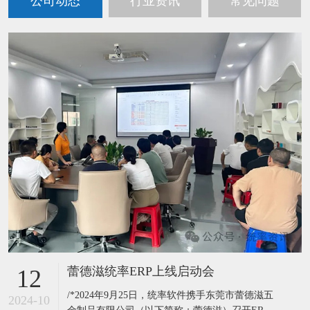
公司动态
行业资讯
常见问题
蕾德滋统率ERP上线启动会
12
/*2024年9月25日，统率软件携手东莞市蕾德滋五
2024-10