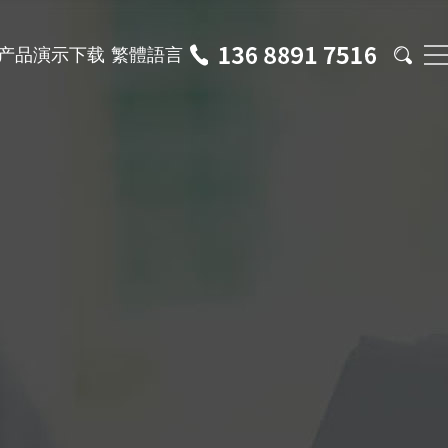
产品演示下载
繁體語言

发展历程
塑胶行业
S 智能仓储系统
统率MES精益制造系统
常见问题
联系我们
贸易行业
 管理系统
统率看板系统