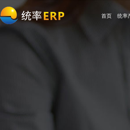
首页
统率
公司简介
电子行业
电器行业
统率多语言ERP
统率集团 ERP
服务特性
公司动态
核心竞争力
灯饰行业
机械行业
统率APS生产排程
统率多角贸易