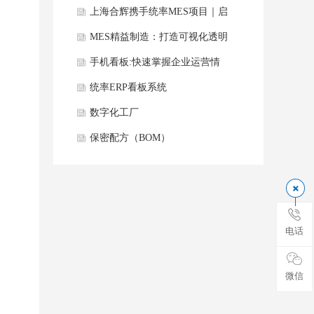
篇章
上海合辉携手统率MES项目｜启
航数智新征程！
MES精益制造：打造可视化透明
化数字化车间
手机看板:快速掌握企业运营情
况，助力管理者科学决策
统率ERP看板系统
数字化工厂
保密配方（BOM）
电话
微信