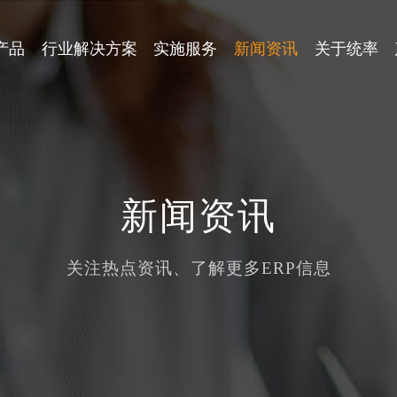
产品
行业解决方案
实施服务
新闻资讯
关于统率
企业文化
汽配行业
五金行业
统率中小型ERP
统率 WM
诚邀合作
行业资讯
CEO的话
新闻资讯
印刷行业
模具行业
统率移动办公系统
统率 SRM
关注热点资讯、了解更多ERP信息