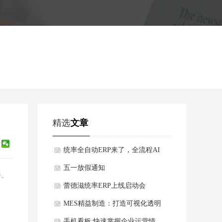
精选
文章
统率全自动ERP来了，全流程AI
智能驱动，欢迎咨询了解！
五一放假通知
善、
蕾德滋统率ERP上线启动会
MES精益制造：打造可视化透明
化数字化车间
手机看板:快速掌握企业运营情