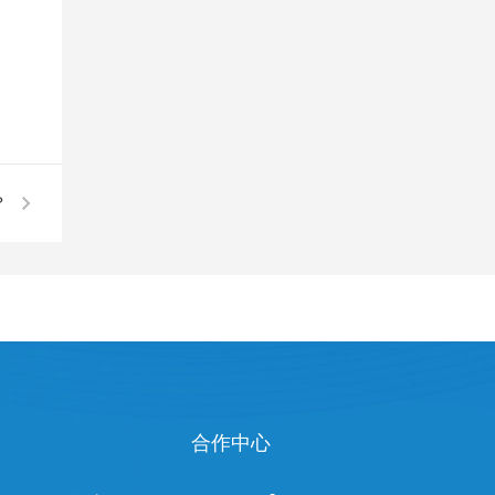
？
合作中心